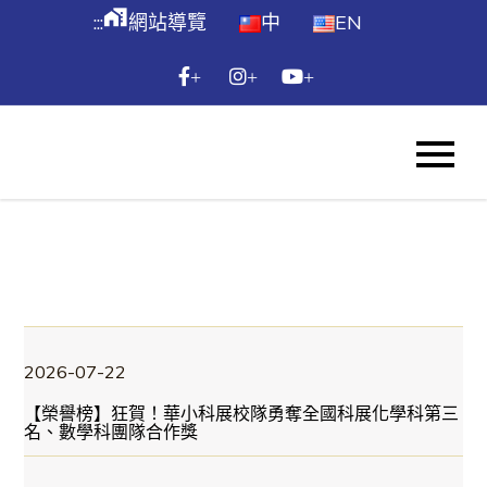
跳
maps_home_work
:::
網站導覽
中
EN
到
主
+
+
+
要
內
WES
容
Skip
to
content
:::
2026-07-22
【榮譽榜】狂賀！華小科展校隊勇奪全國科展化學科第三
名、數學科團隊合作獎