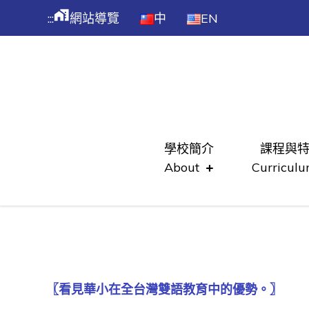
跳
maps_home_work
:::
網站導覽
中
EN
到
主
WES
要
內
容
Skip
to
學校簡介
課程與
content
About
Curricul
〖看見華小在全台灣雙語教育中的優勢。〗