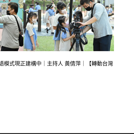
雙語模式現正建構中｜主持人 黃倩萍｜【轉動台灣