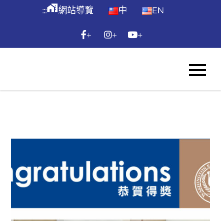
跳
maps_home_work
:::
網站導覽
中
EN
到
主
+
+
+
要
內
WES
容
Skip
to
content