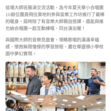
這場大師班展演交流活動，為今年夏天華小合唱團
10餘位團員飛往奧地利參與音樂工作坊進行了最棒
的暖身，屆時除了有音樂大師親自授課，還能與維
也納合唱團一起互動練唱、同台演出喔！
與國際大師的音樂見面會，領略歌唱的滿滿幸福
感，懷抱無限憧憬的學習旅程，盡在華盛頓小學校
園中夢幻實現。