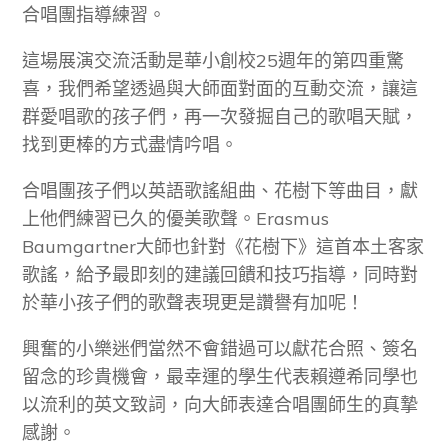
合唱團指導練習。
這場展演交流活動是華小創校25週年的第四重驚
喜，我們希望透過與大師面對面的互動交流，讓這
群愛唱歌的孩子們，再一次發掘自己的歌唱天賦，
找到更棒的方式盡情吟唱。
合唱團孩子們以英語歌謠組曲、花樹下等曲目，獻
上他們練習已久的優美歌聲。Erasmus
Baumgartner大師也針對《花樹下》這首本土客家
歌謠，給予最即刻的建議回饋和技巧指導，同時對
於華小孩子們的歌聲表現更是讚譽有加呢！
興奮的小樂迷們當然不會錯過可以獻花合照、簽名
留念的珍貴機會，最幸運的學生代表賴遵希同學也
以流利的英文致詞，向大師表達合唱團師生的真摯
感謝。