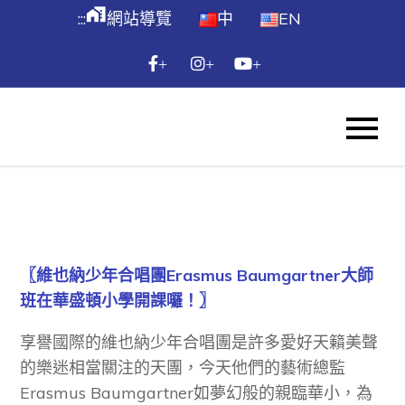
跳
maps_home_work
:::
網站導覽
中
EN
到
主
+
+
+
要
內
WES
容
Skip
to
content
〖維也納少年合唱團Erasmus Baumgartner大師
班在華盛頓小學開課囉！〗
享譽國際的維也納少年合唱團是許多愛好天籟美聲
的樂迷相當關注的天團，今天他們的藝術總監
Erasmus Baumgartner如夢幻般的親臨華小，為