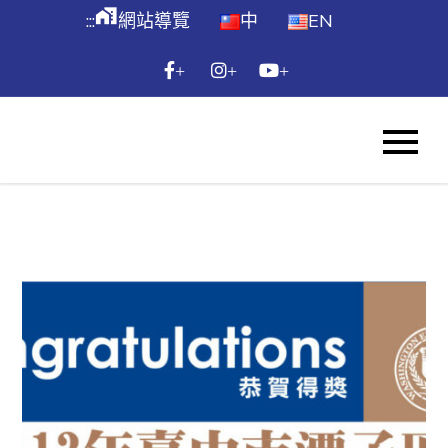
跳
maps_home_work
:::
網站導覽
中
EN
到
主
+
+
+
要
內
WES
容
Skip
to
content