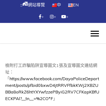
跳
maps_home_work
:::
網站導覽
中
EN
到
主
+
+
+
要
內
WES
容
Skip
to
content
檢附打工詐騙陷阱宣導圖文1張及宣導圖文連結網
址：
「
https://www.facebook.com/DayaPoliceDepart
ment/posts/pfbid0bxwD4jtRRVFfbkKWj2XBZU
BBa8oRkZ6htYXYwfzzePByiG2RV7CFKapKBfU
ECKPAl?__tn__=%2CO*F
」