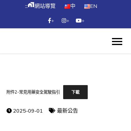
跳
maps_home_work
:::
網站導覽
中
EN
到
主
+
+
+
要
內
WES
容
Skip
to
content
附件2-常見用藥安全駕駛指引
下載
2025-09-01
最新公告