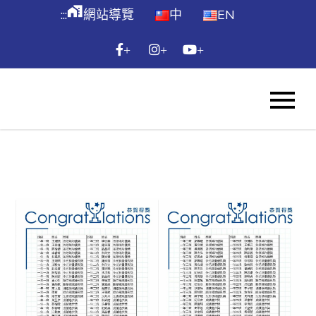
跳
maps_home_work
:::
網站導覽
中
EN
到
主
+
+
+
要
內
WES
容
Skip
to
content