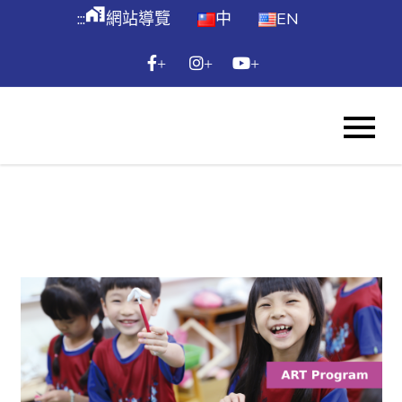
跳
maps_home_work
:::
網站導覽
中
EN
到
主
+
+
+
要
內
WES
容
Skip
to
content
:::