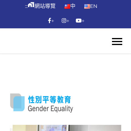
跳
maps_home_work
:::
網站導覽
中
EN
到
主
+
+
+
要
內
WES
容
Skip
to
content
:::