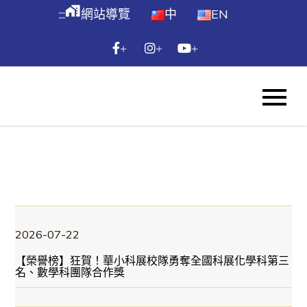
跳
maps_home_work
:::
網站導覽
中
EN
到
主
+
+
+
要
內
WES
容
Skip
to
content
:::
2026-07-22
【榮譽榜】狂賀！華小科展校隊勇奪全國科展化學科第三
名、數學科團隊合作獎