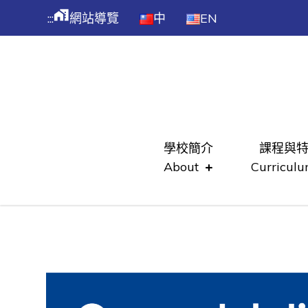
跳
maps_home_work
:::
網站導覽
中
EN
到
主
WES
要
內
容
Skip
to
學校簡介
課程與
content
About
Curricul