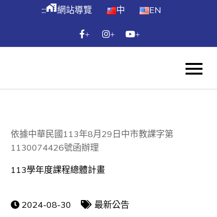
跳
maps_home_work
:::
網站導覽
中
EN
到
主
+
+
+
要
內
WES
容
Skip
to
content
依據中華民國113年8月29日中市教課字第
1130074426號函辦理
113學年度課程總體計畫
2024-08-30
最新公告