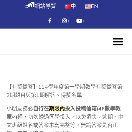
跳
maps_home_work
:::
網站導覽
中
EN
到
主
+
+
+
要
內
WES
容
Skip
to
content
【有獎徵答】114學年度第一學期數學有獎徵答第
2期題目與第1期解答、得獎名單
小朋友務必
自行在
期限內
投入投稿信箱(4F數學教
室∞)
裡，切勿透過同學投入，以免遺失。逾期、中
文班級姓名或答案未寫完整等，無論答案是否正